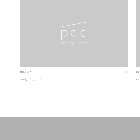
2023.12.17
202
niud／ニュード
ci