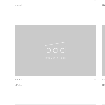
nomad
H
2024.4.17
202
SPELL
H