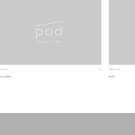
3.12.08
2023.11.30
nq salon
duft.