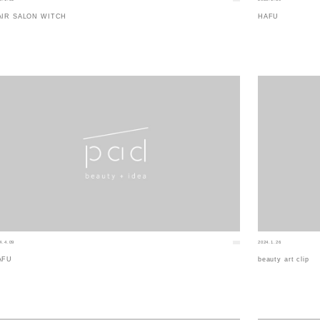
AIR SALON WITCH
HAFU
4.4.09
2024.1.26
AFU
beauty art clip