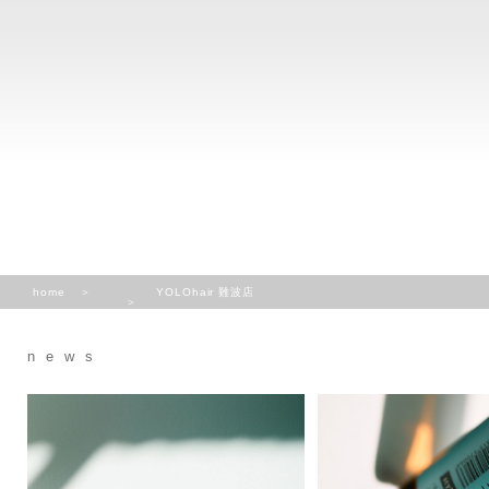
home
YOLOhair 難波店
news