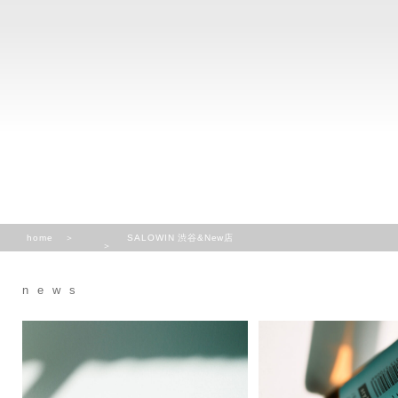
home
SALOWIN 渋谷&New店
news