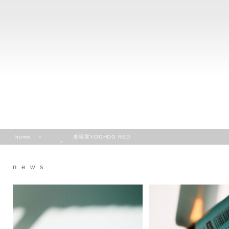
home
美容室YOOHOO RED
news