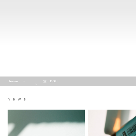
home
堂 DOH
news