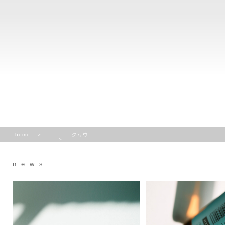
home
クヮウ
news