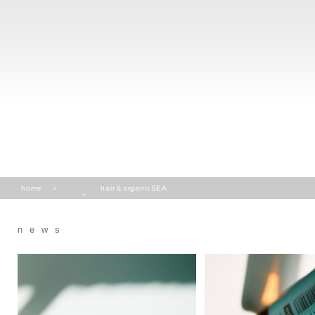
home
hair＆organicSEA
news