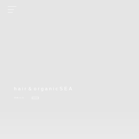
hair＆organicSEA
2026.5.21