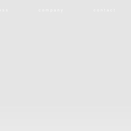
ess
company
contact