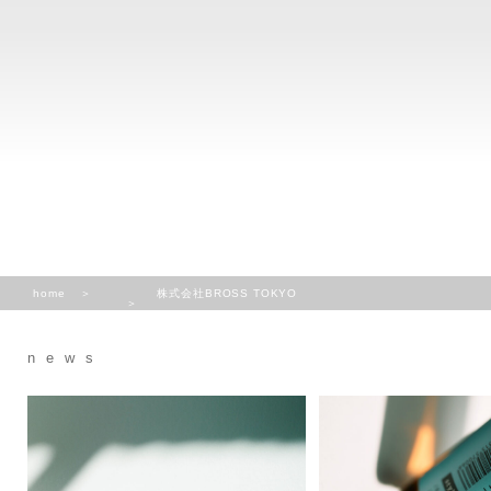
home
株式会社BROSS TOKYO
news